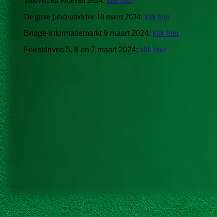
Troeven en Proeven 2024:
klik hier
De grote jubileumdrive 10 maart 2024:
klik hier
Bridge-informatiemarkt 9 maart 2024:
klik hier
Feestdrives 5, 6 en 7 maart 2024:
klik hier