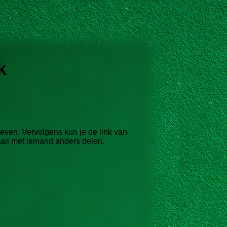
k
geven.
Vervolgens kun je de link van
 mail met iemand anders delen.