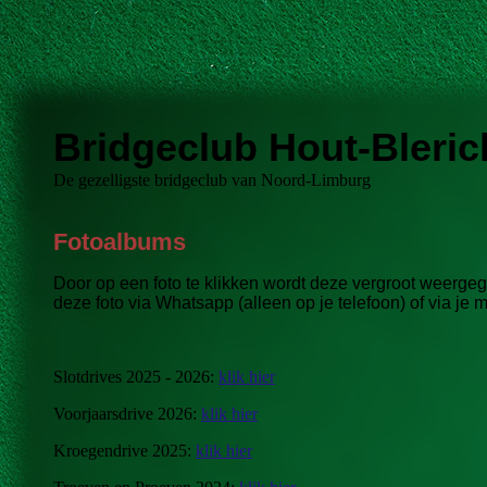
Bridgeclub Hout-Bleric
De gezelligste bridgeclub van Noord-Limburg
Fotoalbums
Door op een foto te klikken wordt deze vergroot weerge
deze foto via Whatsapp (alleen op je telefoon) of via je
Slotdrives 2025 - 2026:
klik hier
Voorjaarsdrive 2026:
klik hier
Kroegendrive 2025:
klik hie
r