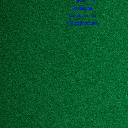
Uitslagen
Fotoalbums
Jaarprogramma
Contactformulier